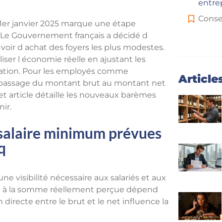
entre
Conse
1er janvier 2025 marque une étape
. Le Gouvernement français a décidé d
uvoir d achat des foyers les plus modestes.
iser l économie réelle en ajustant les
mmation. Pour les employés comme
Article
 passage du montant brut au montant net
t article détaille les nouveaux barèmes
ir.
 salaire minimum prévues
q
 une visibilité nécessaire aux salariés et aux
rat à la somme réellement perçue dépend
n directe entre le brut et le net influence la