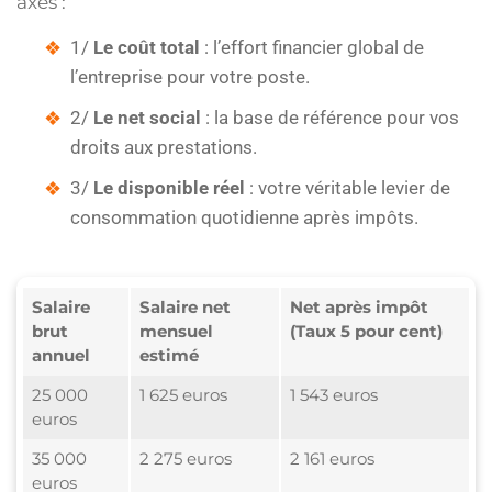
axes :
1/
Le coût total
: l’effort financier global de
l’entreprise pour votre poste.
2/
Le net social
: la base de référence pour vos
droits aux prestations.
3/
Le disponible réel
: votre véritable levier de
consommation quotidienne après impôts.
Salaire
Salaire net
Net après impôt
brut
mensuel
(Taux 5 pour cent)
annuel
estimé
25 000
1 625 euros
1 543 euros
euros
35 000
2 275 euros
2 161 euros
euros