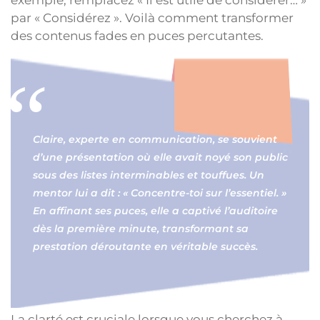
par « Considérez ». Voilà comment transformer
des contenus fades en puces percutantes.
Claire, experte en communication, se souvient
d’une présentation où elle avait noyé son public
sous des listes interminables et touffues. Un
mentor lui a dit : « Concentre-toi sur l’essentiel. »
En affinant ses puces, elle a captivé l’auditoire
dès la première minute, transformant sa
prestation déroutante en véritable succès.
La clarté est cruciale lorsque vous cherchez à