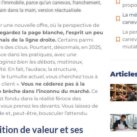
de l’immobile, parce qu’un canevas, franchement,
propo
 main dans la main, version réactualisée.
La mé
canev
r une nouvelle offre, où la perspective de
La per
egardez la page blanche, l’esprit un peu
canev
ais de la ligne droite.
Certains parmi
mutat
 des clous. Pourtant, désormais, en 2025,
sce dans les pratiques, avec une
Clarif
aginez bien les débats, matinaux,
té.
En fait, l’audace, la structure,
Article
 le tumulte actuel, vous cherchez tous à
client ».
Vous ne céderez pas à la
ne brèche dans l’inconnu du marché.
Ce
st fondu dans la réalité féroce des
 vous prenez les devants. Vous laissez de
ode et, peut-être, bousculer l’attendu.
tion de valeur et ses