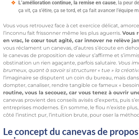
L’amélioration continue, la remise en cause
, la peur 
ça vit, ça s’étire, ça se tord, et ça fait avancer l’équipe
Vous vous retrouvez face à cet exercice délicat, amorce
l’inconnu fait frissonner même les plus aguerris.
Vous r
en vrac, le cœur tout agité, car innover ne relève jam
vous réclament un canevas, d’autres s’écoute en dehors
le canevas de proposition de valeur s’affirme et s’immi
obstination un rien agaçante, parfois salutaire.
Vous im
brumeux, quant à savoir si structurer « tue » la créativi
l’imaginaire se disputent un coin du bureau, mais dans
dompter, canaliser, rendre tangible ce fameux « besoin 
routine, vous la secouez, car vous tenez à ouvrir u
canevas provient des conseils avisés d’experts, puis s’e
entreprises modernes. En somme, le flou n’existe plus,
côté l’instinct pur, l’intuition brute, pour oser la méth
Le concept du canevas de proposi