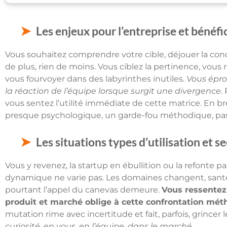
Les enjeux pour l’entreprise et bénéfic
Vous souhaitez comprendre votre cible, déjouer la concu
de plus, rien de moins. Vous ciblez la pertinence, vous 
vous fourvoyer dans des labyrinthes inutiles.
Vous éprou
la réaction de l’équipe lorsque surgit une divergence.
P
vous sentez l’utilité immédiate de cette matrice. En bre
presque psychologique, un garde-fou méthodique, pas t
Les situations types d’utilisation et 
Vous y revenez, la startup en ébullition ou la refonte pai
dynamique ne varie pas. Les domaines changent, santé, 
pourtant l’appel du canevas demeure.
Vous ressentez 
produit et marché oblige à cette confrontation mét
mutation rime avec incertitude et fait, parfois, grincer 
curiosité, en vous, en l’équipe, dans le marché.