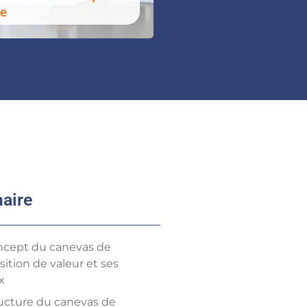
re
aire
ncept du canevas de
ition de valeur et ses
x
ructure du canevas de