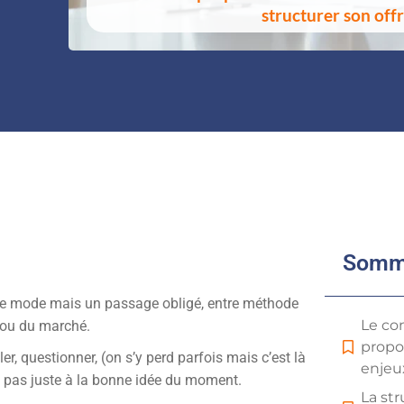
structurer son off
Somm
t de mode mais un passage obligé, entre méthode
Le co
 flou du marché.
propos
ler, questionner, (on s’y perd parfois mais c’est là
enjeu
n, pas juste à la bonne idée du moment.
La st