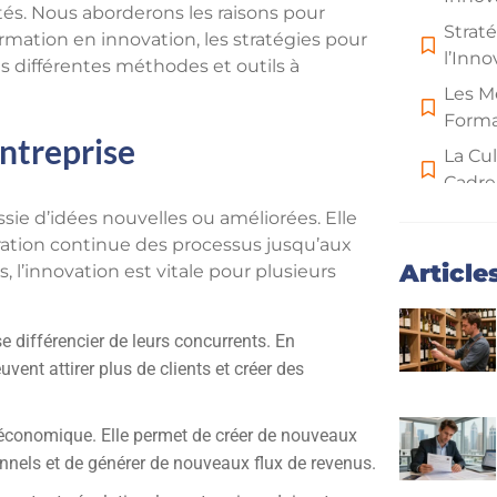
s. Nous aborderons les raisons pour
Strat
formation en innovation, les stratégies pour
l’Inno
les différentes méthodes et outils à
Les M
Forma
Entreprise
La Cul
Cadre
sie d’idées nouvelles ou améliorées. Elle
Étude
ration continue des processus jusqu’aux
d’Exp
Article
 l’innovation est vitale pour plusieurs
e différencier de leurs concurrents. En
vent attirer plus de clients et créer des
 économique. Elle permet de créer de nouveaux
nnels et de générer de nouveaux flux de revenus.