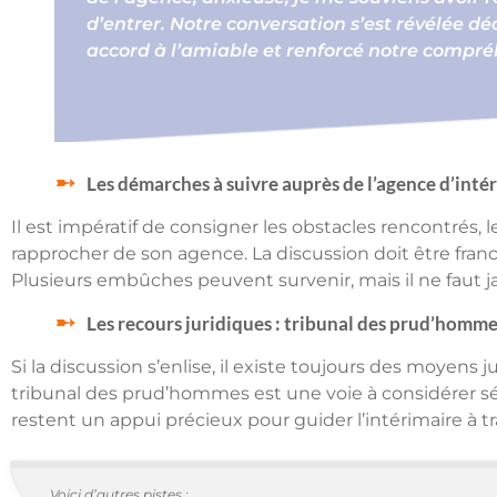
d’entrer. Notre conversation s’est révélée déc
accord à l’amiable et renforcé notre compr
Les démarches à suivre auprès de l’agence d’inté
Il est impératif de consigner les obstacles rencontrés, l
rapprocher de son agence. La discussion doit être franc
Plusieurs embûches peuvent survenir, mais il ne faut ja
Les recours juridiques : tribunal des prud’homme
Si la discussion s’enlise, il existe toujours des moyens ju
tribunal des prud’hommes est une voie à considérer sér
restent un appui précieux pour guider l’intérimaire à tr
Voici d’autres pistes :