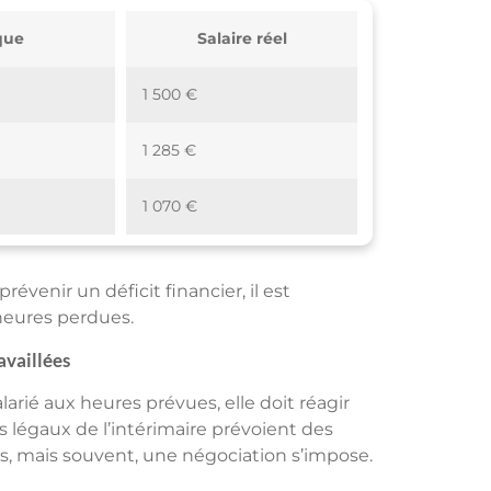
que
Salaire réel
1 500 €
1 285 €
1 070 €
évenir un déficit financier, il est
heures perdues.
availlées
larié aux heures prévues, elle doit réagir
 légaux de l’intérimaire prévoient des
s, mais souvent, une négociation s’impose.