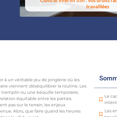
Contrat intérim 35h : vos droits f
travaillées
Somm
r à un véritable jeu de jonglerie où les
ire viennent déséquilibrer la routine. Les
 tremplin ou une béquille temporaire,
Le cad
elation équitable entre les parties.
intér
t pas sur le terrain, les enjeux
Les e
nue. Alors, que faire quand les heures