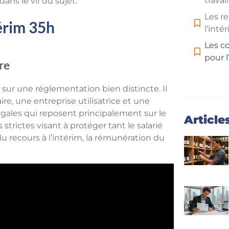
travai
ans le vif du sujet.
Les r
térim 35h
l’inté
Les c
pour l
re
e sur une réglementation bien distincte. Il
re, une entreprise utilisatrice et une
égales qui reposent principalement sur le
Article
strictes visant à protéger tant le salarié
du recours à l’intérim, la rémunération du