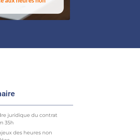
ace aux heures non
aire
re juridique du contrat
im 35h
njeux des heures non