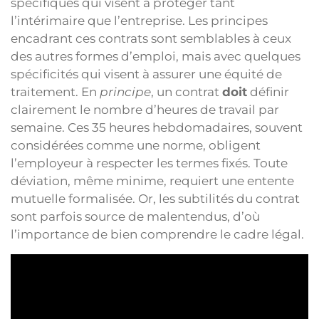
spécifiques qui visent à protéger tant
l’intérimaire que l’entreprise. Les principes
encadrant ces contrats sont semblables à ceux
des autres formes d’emploi, mais avec quelques
spécificités qui visent à assurer une équité de
traitement. En
principe
, un contrat
doit
définir
clairement le nombre d’heures de travail par
semaine. Ces 35 heures hebdomadaires, souvent
considérées comme une norme, obligent
l’employeur à respecter les termes fixés. Toute
déviation, même minime, requiert une entente
mutuelle formalisée. Or, les subtilités du contrat
sont parfois source de malentendus, d’où
l’importance de bien comprendre le cadre légal.