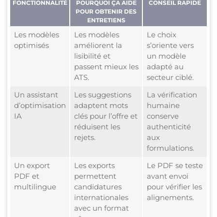
FONCTIONNALITÉ
POURQUOI ÇA AIDE
CONSEIL RAPIDE
POUR OBTENIR DES
ENTRETIENS
Les modèles
Les modèles
Le choix
optimisés
améliorent la
s’oriente vers
lisibilité et
un modèle
passent mieux les
adapté au
ATS.
secteur ciblé.
Un assistant
Les suggestions
La vérification
d’optimisation
adaptent mots
humaine
IA
clés pour l’offre et
conserve
réduisent les
authenticité
rejets.
aux
formulations.
Un export
Les exports
Le PDF se teste
PDF et
permettent
avant envoi
multilingue
candidatures
pour vérifier les
internationales
alignements.
avec un format