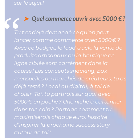
sur le sujet !
Quel commerce ouvrir avec 5000 € ?
Tu t’es déjà demandé ce qu’on peut
lancer comme commerce avec 5000 € ?
Avec ce budget, le food truck, la vente de
produits artisanaux ou la boutique en
ligne ciblée sont carrément dans la
course ! Les concepts snacking, box
mensuelles ou marchés de créateurs, tu as
déjà testé ? Local ou digital, à toi de
choisir. Toi, tu partirais sur quoi avec
5000 € en poche ? Une niche à cartonner
dans ton coin ? Partage comment tu
maximiserais chaque euro, histoire
d’inspirer la prochaine success story
autour de toi !