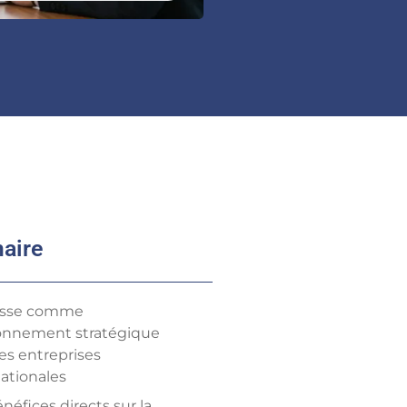
aire
isse comme
onnement stratégique
es entreprises
nationales
néfices directs sur la