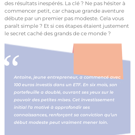
des résultats inespérés. La clé ? Ne pas hésiter à
commencer petit, car chaque grande aventure
débute par un premier pas modeste. Cela vous
paraît simple ? Et si ces étapes étaient justement
le secret caché des grands de ce monde ?
Antoine, jeune entrepreneur, a commencé avec
100 euros investis dans un ETF. En six mois, son
portefeuille a doublé, ouvrant ses yeux sur le
pouvoir des petites mises. Cet investissement
initial l’a motivé à approfondir ses
connaissances, renforçant sa conviction qu’un
début modeste peut vraiment mener loin.