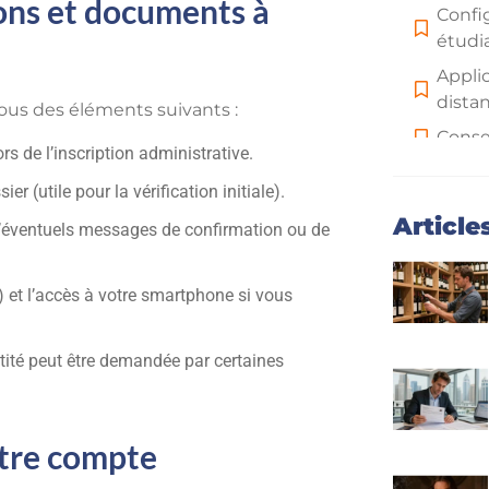
ons et documents à
Confi
étudi
Appli
dista
ous des éléments suivants :
Consei
rs de l’inscription administrative.
Resso
er (utile pour la vérification initiale).
Répon
Article
 d’éventuels messages de confirmation ou de
coura
) et l’accès à votre smartphone si vous
tité peut être demandée par certaines
otre compte