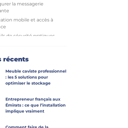
gurer la messagerie
ante
cation mobile et accès à
nce
ls de sécurité pratiques
urces et contacts utiles
ses aux questions
s récents
ntes
Meuble caviste professionnel
: les 5 solutions pour
optimiser le stockage
Entrepreneur français aux
Émirats : ce que l’installation
implique vraiment
Comment faire de la