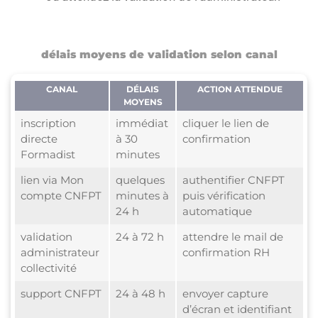
délais moyens de validation selon canal
CANAL
DÉLAIS
ACTION ATTENDUE
MOYENS
inscription
immédiat
cliquer le lien de
directe
à 30
confirmation
Formadist
minutes
lien via Mon
quelques
authentifier CNFPT
compte CNFPT
minutes à
puis vérification
24 h
automatique
validation
24 à 72 h
attendre le mail de
administrateur
confirmation RH
collectivité
support CNFPT
24 à 48 h
envoyer capture
d’écran et identifiant