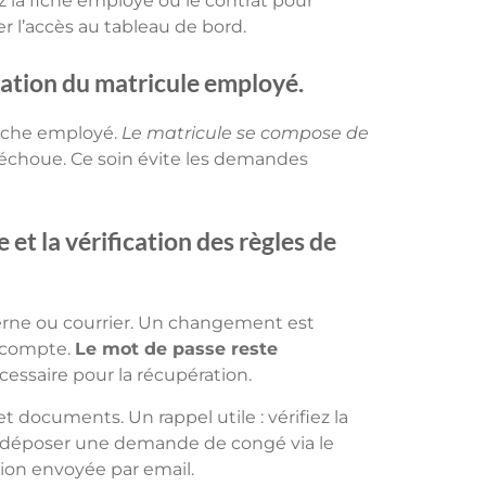
ez la fiche employé ou le contrat pour
er l’accès au tableau de bord.
aration du matricule employé.
 fiche employé.
Le matricule se compose de
n échoue. Ce soin évite les demandes
 et la vérification des règles de
terne ou courrier. Un changement est
e compte.
Le mot de passe reste
essaire pour la récupération.
 documents. Un rappel utile : vérifiez la
z déposer une demande de congé via le
ion envoyée par email.