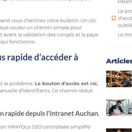
HR4Y
Le pr
d’acc
and vous cherchez votre bulletin. Un clic
oubli
. Vous voulez un chemin simple pour
avant la validation des congés et la paye.
Le mo
 qui fonctionne.
princi
acces
s rapide d’accéder à
HR4Y
Article
Le ta
fréque
rapide
nt le problème.
Le bouton d’accès est roi.
Le sup
manuelle d’identifiants. Ce chemin réduit
d’urg
docum
on rapide depuis l’intranet Auchan.
Aide 
outon HR4YO
La SSO centralisée simplifie