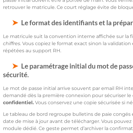
passe initial doivent être à portée de main. Vous vérifi
retrouver le matricule. Ce court réglage évite de bloqu
Le format des identifiants et la prép
Le matricule suit la convention interne affichée sur la
chiffres.
Vous copiez le format exact sinon la validatio
répétées au support RH.
Le paramétrage initial du mot de passe
sécurité.
Le mot de passe initial arrive souvent par email RH in
demandé dès la première connexion pour sécuriser l
confidentiel.
Vous conservez une copie sécurisée si néc
Le tableau de bord regroupe bulletins de paie congés et
date de mise à jour avant de télécharger. Vous pouve
module dédié. Ce geste permet d’archiver la confirmat