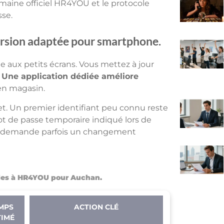
maine officiel HR4YOU et le protocole
sse.
 version adaptée pour smartphone.
 aux petits écrans. Vous mettez à jour
.
Une application dédiée améliore
 en magasin.
net. Un premier identifiant peu connu reste
ot de passe temporaire indiqué lors de
us demande parfois un changement
des à HR4YOU pour Auchan.
MPS
ACTION CLÉ
TIMÉ