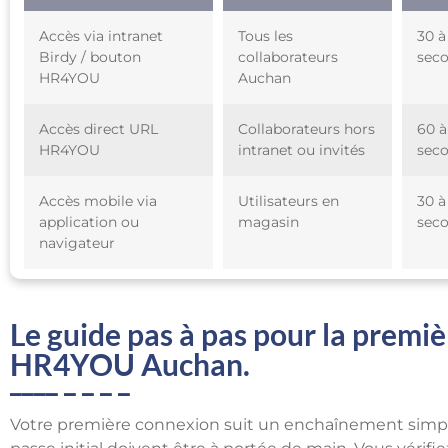
Accès via intranet
Tous les
30 à
Birdy / bouton
collaborateurs
sec
HR4YOU
Auchan
Accès direct URL
Collaborateurs hors
60 à
HR4YOU
intranet ou invités
sec
Accès mobile via
Utilisateurs en
30 à
application ou
magasin
sec
navigateur
Le guide pas à pas pour la premiè
HR4YOU Auchan.
Votre première connexion suit un enchaînement simple