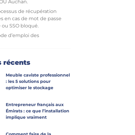
OU Auchan.
ocessus de récupération
ès en cas de mot de passe
é ou SSO bloqué.
de d’emploi des
pales fonctionnalités
sibles après connexion au
OU.
s récents
bleau des erreurs
ntes et les solutions
Meuble caviste professionnel
s pour rétablir l’accès.
: les 5 solutions pour
optimiser le stockage
port et les contacts
ence pour l’accès aux
Entrepreneur français aux
ents RH et assistance.
Émirats : ce que l’installation
supplémentaire
implique vraiment
Comment faire de la