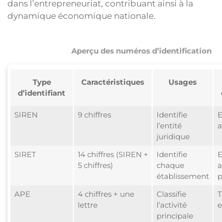
dans l’entrepreneuriat, contribuant ainsi à la
dynamique économique nationale.
Aperçu des numéros d’identification
Type
Caractéristiques
Usages
d’identifiant
SIREN
9 chiffres
Identifie
E
l’entité
a
juridique
SIRET
14 chiffres (SIREN +
Identifie
E
5 chiffres)
chaque
a
établissement
p
APE
4 chiffres + une
Classifie
T
lettre
l’activité
e
principale