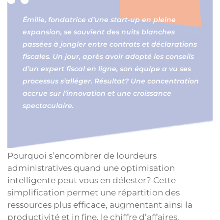
Émilie, fondatrice d’une start-up en pleine
expansion, se souvient des nuits blanches
passées à jongler entre contrats et déclarations
fiscales. Un jour, après avoir adopté les conseils
d’un expert fiscal en ligne, son équipe a vu ses
processus s’alléger. Résultat? Une concentration
accrue sur l’innovation et une croissance
spectaculaire.
Pourquoi s’encombrer de lourdeurs
administratives quand une optimisation
intelligente peut vous en délester? Cette
simplification permet une répartition des
ressources plus efficace, augmentant ainsi la
productivité et in fine, le chiffre d’affaires.