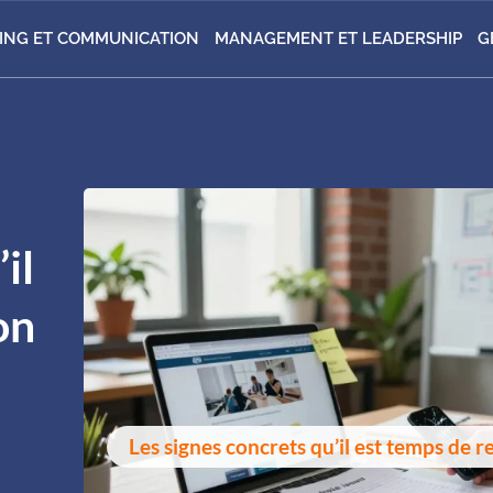
ING ET COMMUNICATION
MANAGEMENT ET LEADERSHIP
G
il
on
Les signes concrets qu’il est temps de re