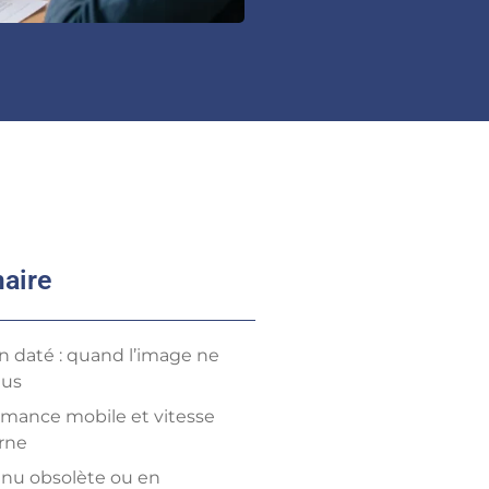
aire
n daté : quand l’image ne
lus
rmance mobile et vitesse
rne
nu obsolète ou en