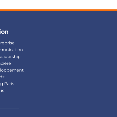
ion
treprise
munication
eadership
ncière
veloppement
dz
g Paris
us