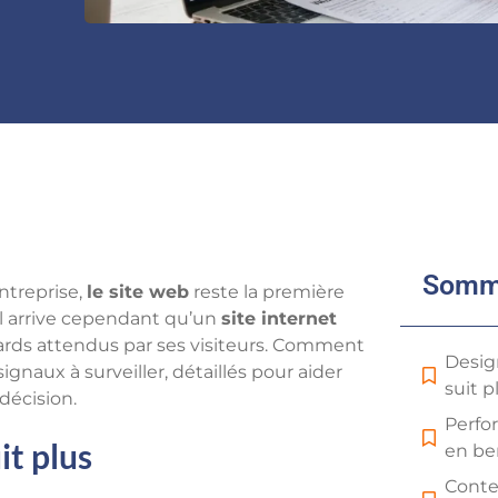
Somm
ntreprise,
le site web
reste la première
 il arrive cependant qu’un
site internet
dards attendus par ses visiteurs. Comment
Desig
signaux à surveiller, détaillés pour aider
suit p
 décision.
Perfo
it plus
en be
Conte