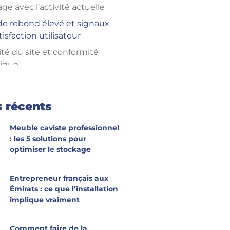
ge avec l’activité actuelle
de rebond élevé et signaux
tisfaction utilisateur
té du site et conformité
ique
e de site : rénovation
 ou reconstruction totale ?
s récents
Meuble caviste professionnel
: les 5 solutions pour
optimiser le stockage
Entrepreneur français aux
Émirats : ce que l’installation
implique vraiment
Comment faire de la