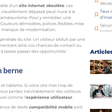
décala
sible d’un
site internet obsolète
. Les
Taux 
 visuellement dépassé peut nuire à la
d’insa
d’amateurisme. Pour y remédier, une
Couleurs démodées, polices illisibles, mise
Sécuri
un manque de modernisation.
techn
énérale du site. Un visiteur séduit par une
Refont
ugmentant ainsi vos chances de contact ou
ciblée
Article
 à laisser passer des opportunités
n berne
 et tablette. Si votre site met trop de
 vous perdez inévitablement des visiteurs.
urel comme l’
expérience utilisateur
.
sence de réelle
compatibilité mobile
sont