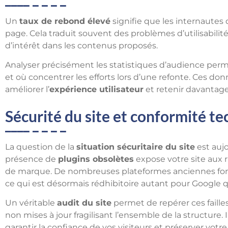
Un
taux de rebond élevé
signifie que les internautes 
page. Cela traduit souvent des problèmes d’utilisabil
d’intérêt dans les contenus proposés.
Analyser précisément les statistiques d’audience perme
et où concentrer les efforts lors d’une refonte. Ces do
améliorer l’
expérience utilisateur
et retenir davantage 
Sécurité du site et conformité t
La question de la
situation sécuritaire du site
est aujo
présence de
plugins obsolètes
expose votre site aux r
de marque. De nombreuses plateformes anciennes fonct
ce qui est désormais rédhibitoire autant pour Google qu
Un véritable
audit du site
permet de repérer ces faille
non mises à jour fragilisant l’ensemble de la structure. 
garantir la confiance de vos visiteurs et préserver vot