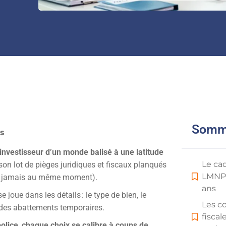
Somm
ns
nvestisseur d’un monde balisé à une latitude
Le cad
son lot de pièges juridiques et fiscaux planqués
LMNP 
, et jamais au même moment).
ans
se joue dans les détails : le type de bien, le
Les c
on des abattements temporaires.
fisca
police
,
chaque choix se calibre à coups de