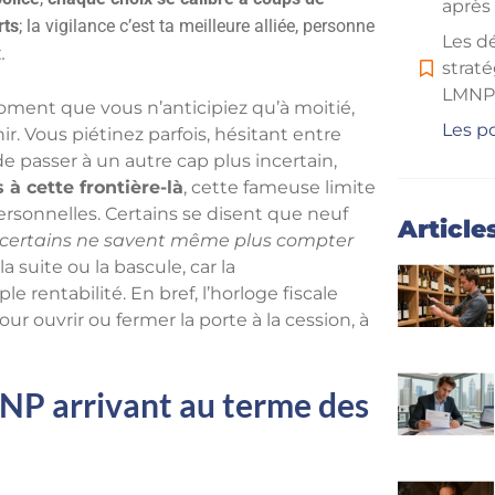
après
rts
; la vigilance c’est ta meilleure alliée, personne
Les d
.
straté
LMNP 
ment que vous n’anticipiez qu’à moitié,
Les po
hir. Vous piétinez parfois, hésitant entre
bonne
 de passer à un autre cap plus incertain,
arbit
 à cette frontière-là
, cette fameuse limite
ersonnelles. Certains se disent que neuf
En sav
Article
certains ne savent même plus compter
a suite ou la bascule, car la
 rentabilité. En bref, l’horloge fiscale
r ouvrir ou fermer la porte à la cession, à
LMNP arrivant au terme des