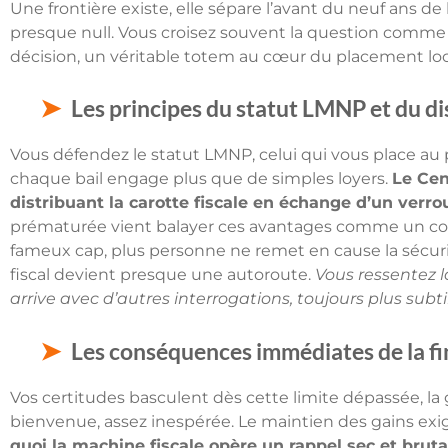
Une frontière existe, elle sépare l’avant du neuf ans de l
presque null. Vous croisez souvent la question comme 
décision, un véritable totem au cœur du placement loca
Les principes du statut LMNP et du d
Vous défendez le statut LMNP, celui qui vous place au 
chaque bail engage plus que de simples loyers.
Le Cen
distribuant la carotte fiscale en échange d’un verro
prématurée vient balayer ces avantages comme un coup
fameux cap, plus personne ne remet en cause la sécurisa
fiscal devient presque une autoroute.
Vous ressentez l
arrive avec d’autres interrogations, toujours plus subti
Les conséquences immédiates de la fi
Vos certitudes basculent dès cette limite dépassée, la
bienvenue, assez inespérée. Le maintien des gains exig
quoi la machine fiscale opère un rappel sec et bruta