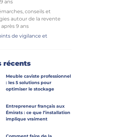
 9 ans
émarches, conseils et
gies autour de la revente
après 9 ans
ints de vigilance et
s pratiques pour un
rage optimal
oir plus
s récents
Meuble caviste professionnel
: les 5 solutions pour
optimiser le stockage
Entrepreneur français aux
Émirats : ce que l’installation
implique vraiment
Comment faire de la