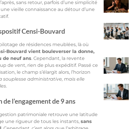
’après, sans retour, parfois d’une simplicité
une vieille connaissance au détour d’une
tif.
ispositif Censi-Bouvard
pilotage de résidences meublées, là où
si-Bouvard vient bouleverser la donne,
u de neuf ans
. Cependant, la revente
 de vent, rien de plus expéditif. Passé ce
tion, le champ s’élargit alors, l’horizon
a souplesse administrative, mais elle
les
.
n de l’engagement de 9 ans
 gestion patrimoniale retrouve une latitude
e une rigueur de tous les instants,
sans
l
. Cependant, c’est alors que l’arbitrage