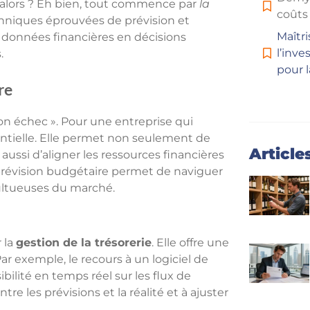
alors ? Eh bien, tout commence par
la
coûts
chniques éprouvées de prévision et
Maîtri
données financières en décisions
l’inv
.
pour l
re
 son échec ». Pour une entreprise qui
sentielle. Elle permet non seulement de
Article
 aussi d’aligner les ressources financières
 prévision budgétaire permet de naviguer
ultueuses du marché.
 la
gestion de la trésorerie
. Elle offre une
r exemple, le recours à un logiciel de
ibilité en temps réel sur les flux de
tre les prévisions et la réalité et à ajuster