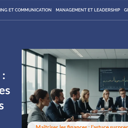
ING ET COMMUNICATION
MANAGEMENT ET LEADERSHIP
G
 :
es
s
Maîtriser les finances : l’astuce surpr