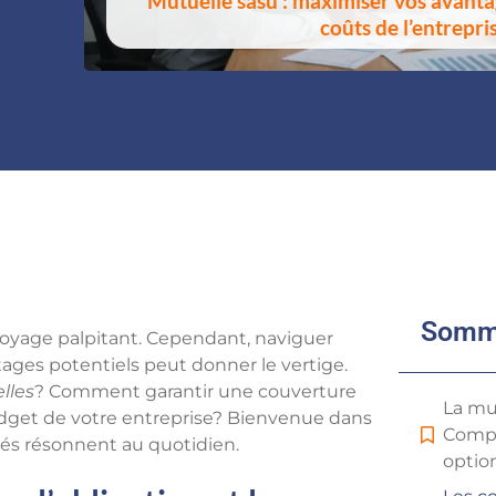
Mutuelle sasu : maximiser vos avantag
coûts de l’entrepri
Somm
oyage palpitant. Cependant, naviguer
ages potentiels peut donner le vertige.
lles
? Comment garantir une couverture
La mu
udget de votre entreprise? Bienvenue dans
Compr
sés résonnent au quotidien.
optio