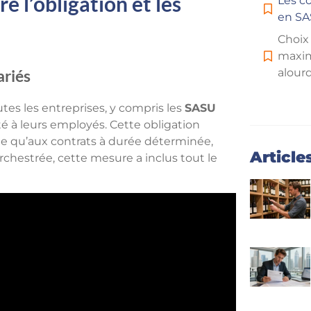
 l’obligation et les
Les co
en S
Choix
maxim
alourd
ariés
utes les entreprises, y compris les
SASU
é à leurs employés. Cette obligation
ée qu’aux contrats à durée déterminée,
Article
hestrée, cette mesure a inclus tout le