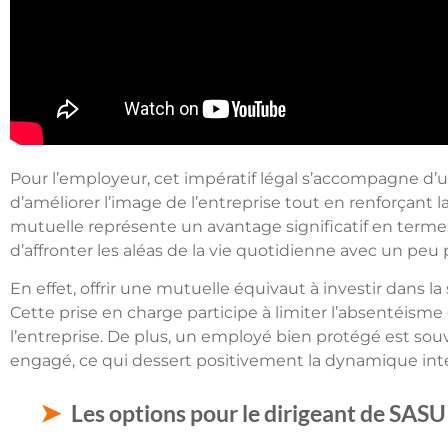
Pour l’employeur, cet impératif légal s’accompagne d’un
d’améliorer l’image de l’entreprise tout en renforçant la
mutuelle représente un avantage significatif en terme
d’affronter les aléas de la vie quotidienne avec un peu 
En effet, offrir une mutuelle équivaut à investir dans la
Cette prise en charge participe à limiter l’absentéisme 
l’entreprise. De plus, un employé bien protégé est sou
engagé, ce qui dessert positivement la dynamique inte
Les options pour le dirigeant de SASU