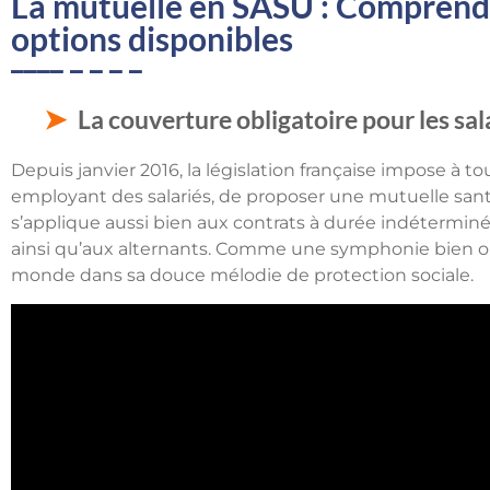
La mutuelle en SASU : Comprendre
options disponibles
La couverture obligatoire pour les sal
Depuis janvier 2016, la législation française impose à to
employant des salariés, de proposer une mutuelle sant
s’applique aussi bien aux contrats à durée indétermin
ainsi qu’aux alternants. Comme une symphonie bien orc
monde dans sa douce mélodie de protection sociale.