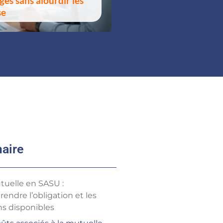
es sans alourdir les
se
aire
tuelle en SASU :
endre l’obligation et les
ns disponibles