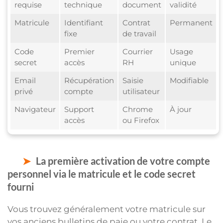
requise
technique
document
validité
Matricule
Identifiant
Contrat
Permanent
fixe
de travail
Code
Premier
Courrier
Usage
secret
accès
RH
unique
Email
Récupération
Saisie
Modifiable
privé
compte
utilisateur
Navigateur
Support
Chrome
À jour
accès
ou Firefox
La première activation de votre compte
personnel via le matricule et le code secret
fourni
Vous trouvez généralement votre matricule sur
vos anciens bulletins de paie ou votre contrat. Le