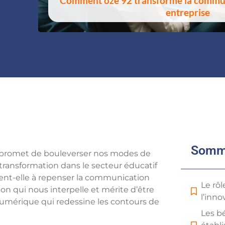
Comment oze 92 transforme la commun
entreprise
Somm
e promet de bouleverser nos modes de
transformation dans le secteur éducatif
ent-elle à repenser la communication
Le rôl
ion qui nous interpelle et mérite d’être
l’inn
umérique qui redessine les contours de
Les b