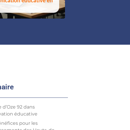
ication éducative en
aire
e d’Oze 92 dans
ovation éducative
énéfices pour les