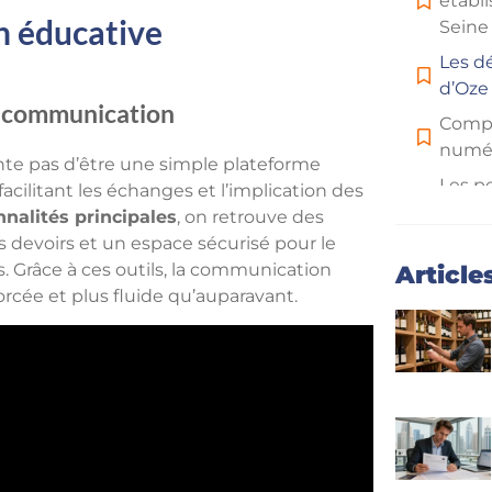
établ
on éducative
Seine
Les d
d’Oze
e communication
Compa
numér
nte pas d’être une simple plateforme
Les p
facilitant les échanges et l’implication des
Oze 9
nnalités principales
, on retrouve des
éduca
 devoirs et un espace sécurisé pour le
Grâce à ces outils, la communication
Article
orcée et plus fluide qu’auparavant.