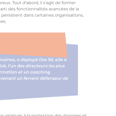
eux. Tout d’abord, il s’agit de former
parti des fonctionnalités avancées de la
 persistent dans certaines organisations,
ées.
aines, a déployé Oze 92, elle a
k, l’un des directeurs les plus
ormation et un coaching
devenant un fervent défenseur de
 relatives à la protection des données et