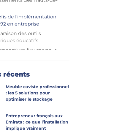
issements des Hauts-de-
éfis de l’implémentation
 92 en entreprise
raison des outils
iques éducatifs
erspectives futures pour
2 et la communication
tive en entreprise
s récents
Meuble caviste professionnel
: les 5 solutions pour
optimiser le stockage
Entrepreneur français aux
Émirats : ce que l’installation
implique vraiment