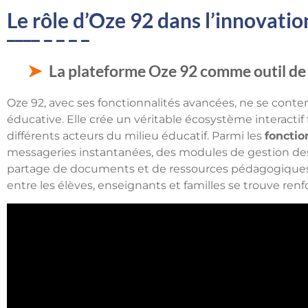
Le rôle d’Oze 92 dans l’innovati
La plateforme Oze 92 comme outil d
Oze 92, avec ses fonctionnalités avancées, ne se conte
éducative. Elle crée un véritable écosystème interactif 
différents acteurs du milieu éducatif. Parmi les
fonctio
messageries instantanées, des modules de gestion des
partage de documents et de ressources pédagogiques. 
entre les élèves, enseignants et familles se trouve renf