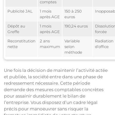
comptes
Publicité JAL
1 mois
150 à 250
Inopposabi
après AGE
euros
Dépôt au
1 mois
190,24 euros
Dissolutio
Greffe
après AGE
forcée
Reconstitution
2 ans
Variable
Radiation
nette
maximum
selon
d’office
méthode
Une fois la décision de maintenir l’activité actée
et publiée, la société entre dans une phase de
redressement nécessaire. Cette période
demande des mesures comptables concrètes
pour assainir durablement le bilan de
l’entreprise. Vous disposez d’un cadre légal
précis pour manoeuvrer sans risquer la