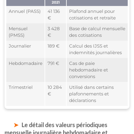
2021
Annuel (PASS)
41 136
Plafond annuel pour
€
cotisations et retraite
Mensuel
3 428
Base de calcul mensuelle
(PMSS)
€
des cotisations
Journalier
189 €
Calcul des IJSS et
indemnités journalières
Hebdomadaire
791 €
Cas de paie
hebdomadaire et
conversions
Trimestriel
10 284
Utilisé dans certains
€
plafonnements et
déclarations
Le détail des valeurs périodiques
mensuelle journalière hebdomadaire et