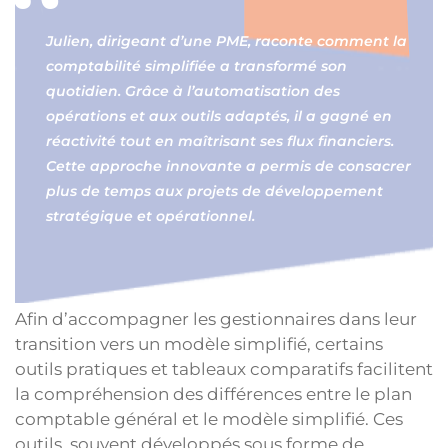
Julien, dirigeant d’une PME, raconte comment la
comptabilité simplifiée a transformé son
quotidien. Grâce à l’automatisation des
opérations et aux outils adaptés, il a gagné en
réactivité tout en maîtrisant ses flux financiers.
Cette approche innovante a permis de consacrer
plus de temps aux projets de développement
stratégique et opérationnel.
Afin d’accompagner les gestionnaires dans leur
transition vers un modèle simplifié, certains
outils pratiques et tableaux comparatifs facilitent
la compréhension des différences entre le plan
comptable général et le modèle simplifié. Ces
outils, souvent développés sous forme de