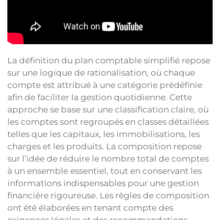
La définition du plan comptable simplifié repose
sur une logique de rationalisation, où chaque
compte est attribué à une catégorie prédéfinie
afin de faciliter la gestion quotidienne. Cette
approche se base sur une classification claire, où
les comptes sont regroupés en classes détaillées
telles que les capitaux, les immobilisations, les
charges et les produits. La composition repose
sur l’idée de réduire le nombre total de comptes
à un ensemble essentiel, tout en conservant les
informations indispensables pour une gestion
financière rigoureuse. Les règles de composition
ont été élaborées en tenant compte des