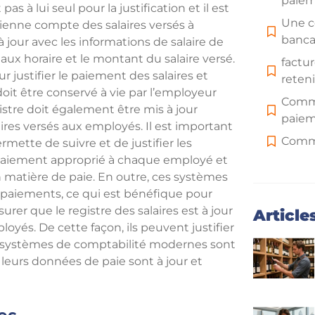
paiem
pas à lui seul pour la justification et il est
Une c
l tienne compte des salaires versés à
banca
 jour avec les informations de salaire de
aux horaire et le montant du salaire versé.
factur
 justifier le paiement des salaires et
reteni
 doit être conservé à vie par l’employeur
Comme
gistre doit également être mis à jour
paiem
res versés aux employés. Il est important
Comme
mette de suivre et de justifier les
 paiement approprié à chaque employé et
Quels 
en matière de paie. En outre, ces systèmes
de fac
es paiements, ce qui est bénéfique pour
urer que le registre des salaires est à jour
Article
loyés. De cette façon, ils peuvent justifier
 systèmes de comptabilité modernes sont
leurs données de paie sont à jour et
es