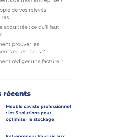
ents de mon entreprise ?
opie de vos relevés
ires
e acquittée : ce qu’il faut
r
nt prouver les
ents en espèces ?
nt rédiger une facture ?
sont les différents types
tures ?
s récents
Meuble caviste professionnel
: les 5 solutions pour
optimiser le stockage
Entrepreneur français aux