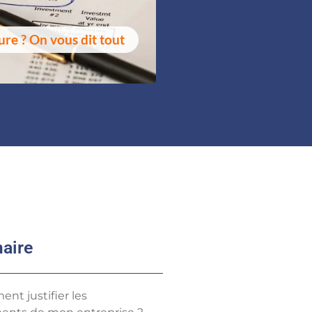
re ? On vous dit tout
aire
nt justifier les