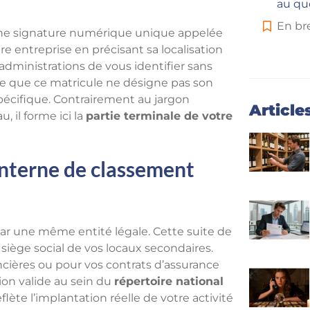
au qu
En br
ne signature numérique unique appelée
re entreprise en précisant sa localisation
dministrations de vous identifier sans
e que ce matricule ne désigne pas son
pécifique. Contrairement au jargon
Article
 il forme ici la
partie terminale de votre
interne de classement
ar une même entité légale. Cette suite de
e siège social de vos locaux secondaires.
ncières ou pour vos contrats d’assurance
tion valide au sein du
répertoire national
flète l’implantation réelle de votre activité