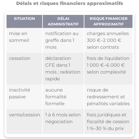
Délais et risques financiers approximatifs
SITUATION
DÉLAI
RISQUE FINANCIER
ADMINISTRATIF
APPROXIMATIF
mise en
notification au
charges annuelles
sommeil
greffe dans 1
300 €–2 000 €
mois
selon contrats
cessation
déclaration
frais de liquidation
CFE dans 1
1 000 €–6 000 €
mois ; radiation
selon complexité
rapide
inactivité
aucune
risque de
passive
formalité
redressement et
formelle
pénalités variables
vente/cession
1 à 6 mois selon
frais juridiques et
négociation
fiscalité de cession
1 %–30 % du prix