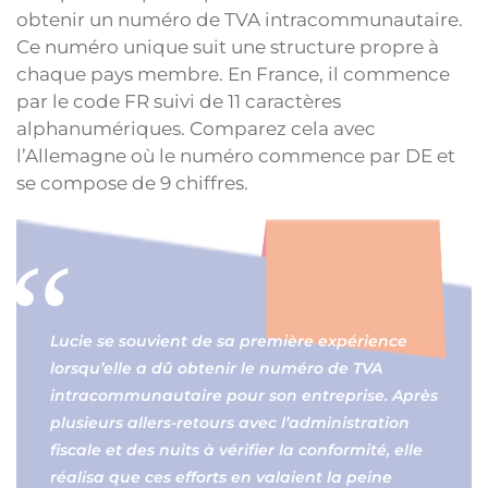
obtenir un numéro de TVA intracommunautaire.
Ce numéro unique suit une structure propre à
chaque pays membre. En France, il commence
par le code FR suivi de 11 caractères
alphanumériques. Comparez cela avec
l’Allemagne où le numéro commence par DE et
se compose de 9 chiffres.
Lucie se souvient de sa première expérience
lorsqu’elle a dû obtenir le numéro de TVA
intracommunautaire pour son entreprise. Après
plusieurs allers-retours avec l’administration
fiscale et des nuits à vérifier la conformité, elle
réalisa que ces efforts en valaient la peine