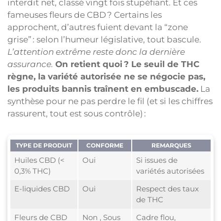
interdit net, classé vingt fois stupéfiant. Et ces
fameuses fleurs de CBD ? Certains les
approchent, d’autres fuient devant la “zone
grise” : selon l’humeur législative, tout bascule.
L’attention extrême reste donc la dernière
assurance.
On retient quoi ? Le seuil de THC
règne, la variété autorisée ne se négocie pas,
les produits bannis traînent en embuscade.
La
synthèse pour ne pas perdre le fil (et si les chiffres
rassurent, tout est sous contrôle) :
TYPE DE PRODUIT
CONFORME
REMARQUES
Huiles CBD (<
Oui
Si issues de
0,3% THC)
variétés autorisées
E-liquides CBD
Oui
Respect des taux
de THC
Fleurs de CBD
Non , Sous
Cadre flou,