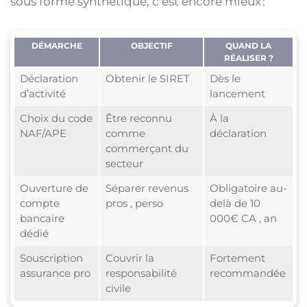
sous forme synthétique, c’est encore mieux :
DÉMARCHE
OBJECTIF
QUAND LA
RÉALISER ?
Déclaration
Obtenir le SIRET
Dès le
d’activité
lancement
Choix du code
Être reconnu
À la
NAF/APE
comme
déclaration
commerçant du
secteur
Ouverture de
Séparer revenus
Obligatoire au-
compte
pros , perso
delà de 10
bancaire
000€ CA , an
dédié
Souscription
Couvrir la
Fortement
assurance pro
responsabilité
recommandée
civile