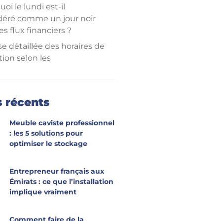
oi le lundi est-il
déré comme un jour noir
es flux financiers ?
e détaillée des horaires de
ion selon les
issements bancaires
stacles administratifs et
rocédures de contrôle de
s récents
ité
Meuble caviste professionnel
ils pratiques pour gérer
: les 5 solutions pour
nte et éviter les frais
optimiser le stockage
ires abusifs
nir du virement instantané
Entrepreneur français aux
es services de l’Etat
Émirats : ce que l’installation
supplémentaire
implique vraiment
Comment faire de la