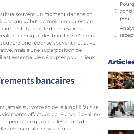
Pourqu
consi
constitue souvent un moment de tension
pour l
ploi. Chaque début de mois, une question
Analys
iaux : est-il possible de recevoir son
récept
 réalité technique des transferts d’argent
établ
es suggère une réponse souvent négative.
ative, mais à une superposition de
Les ob
il est essentiel de décrypter pour mieux
les p
Article
sécur
Conse
irements bancaires
l’atte
banca
L’ave
dans l
amais sur votre solde le lundi, il faut se
virements effectués par France Travail ne
Aide 
ompensation qui traite les ordres de
helle continentale, possède une