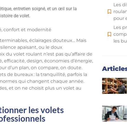
Les di
tique, entretien soigné, et un œil sur la
roula
stoire de volet.
pour e
Les pr
té, confort et modernité
compa
terminables, éclairages douteux… Mais
les b
 silence apaisant, ou le doux
Les ét
 du volet roulant n’est pas qu’affaire de
l’inté
, efficacité, design, économies d’énergie,
volets
Article
tour d’un plan, on compare, on doute.
envir
 de bureaux : la tranquillité, parfois la
des normes qui changent chaque année.
des, et on ne choisit plus un volet au
tionner les volets
ofessionnels