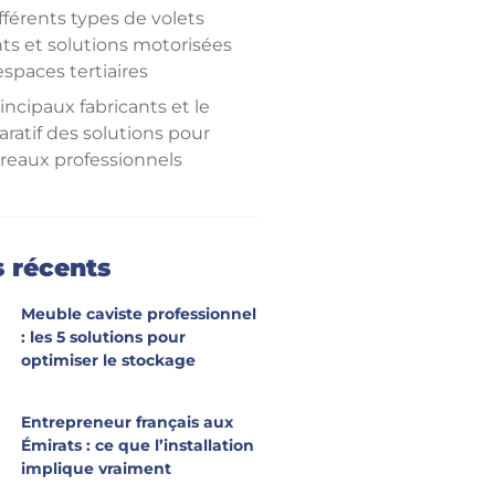
fférents types de volets
nts et solutions motorisées
spaces tertiaires
incipaux fabricants et le
ratif des solutions pour
ureaux professionnels
apes clés pour réussir
gration et la gestion de ses
 roulants en
s récents
onnement bureau
Meuble caviste professionnel
: les 5 solutions pour
optimiser le stockage
Entrepreneur français aux
Émirats : ce que l’installation
implique vraiment