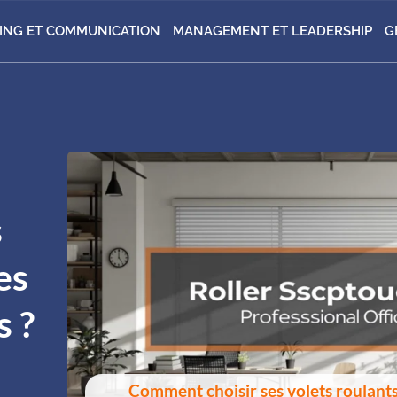
ING ET COMMUNICATION
MANAGEMENT ET LEADERSHIP
G
s
es
s ?
Comment choisir ses volets roulant