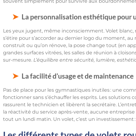
souvent simplement pour survivre aux bourdonnements 
La personnalisation esthétique pour 
Les yeux jugent, même inconsciemment. Volet blanc, noir
s’étire pour s’accorder au dernier logo du moment, au m
construit ou qu’on rénove, la pose change tout (en appl
grandes surfaces vitrées, les salles de réunion à cloiso
sur-mesure.
L’équilibre entre sécurité, lumière, esthétiqu
La facilité d’usage et de maintenance
Pas de place pour les gymnastiques inutiles : une comman
fonctionner sans s’échauffer les esprits. Les solutions c
rassurent le technicien et libèrent la secrétaire. L’entr
la réactivité du service après-vente, aucune entreprise
tout un lundi matin. Un volet, c’est un investissement : 
Les différents types de volets ro