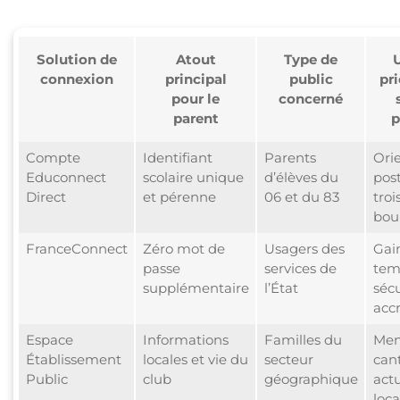
Solution de
Atout
Type de
connexion
principal
public
pri
pour le
concerné
parent
p
Compte
Identifiant
Parents
Ori
Educonnect
scolaire unique
d’élèves du
post
Direct
et pérenne
06 et du 83
troi
bou
FranceConnect
Zéro mot de
Usagers des
Gai
passe
services de
tem
supplémentaire
l’État
sécu
acc
Espace
Informations
Familles du
Men
Établissement
locales et vie du
secteur
cant
Public
club
géographique
actu
loca