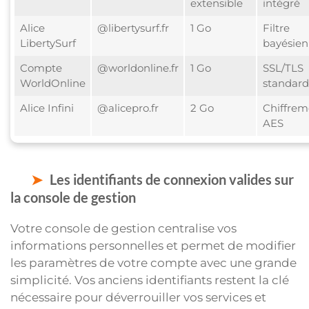
extensible
intégré
Alice
@libertysurf.fr
1 Go
Filtre
LibertySurf
bayésien
Compte
@worldonline.fr
1 Go
SSL/TLS
WorldOnline
standard
Alice Infini
@alicepro.fr
2 Go
Chiffrem
AES
Les identifiants de connexion valides sur
la console de gestion
Votre console de gestion centralise vos
informations personnelles et permet de modifier
les paramètres de votre compte avec une grande
simplicité. Vos anciens identifiants restent la clé
nécessaire pour déverrouiller vos services et