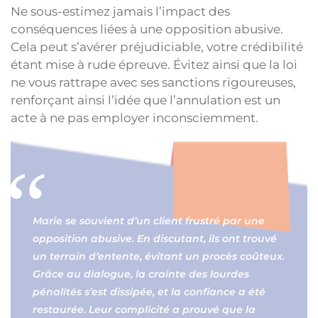
Ne sous-estimez jamais l’impact des
conséquences liées à une opposition abusive.
Cela peut s’avérer préjudiciable, votre crédibilité
étant mise à rude épreuve. Évitez ainsi que la loi
ne vous rattrape avec ses sanctions rigoureuses,
renforçant ainsi l’idée que l’annulation est un
acte à ne pas employer inconsciemment.
Marie se souvient d’un client frustré par une
opposition abusive. En discutant, ils ont trouvé
un terrain d’entente, évitant un procès coûteux.
Grâce au dialogue, la crainte des lourdes
pénalités s’est dissipée, et la confiance a été
restaurée. Leur complicité a prouvé que la