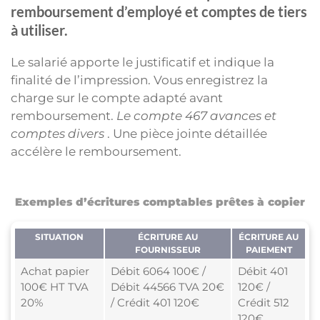
remboursement d’employé et comptes de tiers
à utiliser.
Le salarié apporte le justificatif et indique la
finalité de l’impression. Vous enregistrez la
charge sur le compte adapté avant
remboursement.
Le compte 467 avances et
comptes divers
. Une pièce jointe détaillée
accélère le remboursement.
Exemples d’écritures comptables prêtes à copier
SITUATION
ÉCRITURE AU
ÉCRITURE AU
FOURNISSEUR
PAIEMENT
Achat papier
Débit 6064 100€ /
Débit 401
100€ HT TVA
Débit 44566 TVA 20€
120€ /
20%
/ Crédit 401 120€
Crédit 512
120€