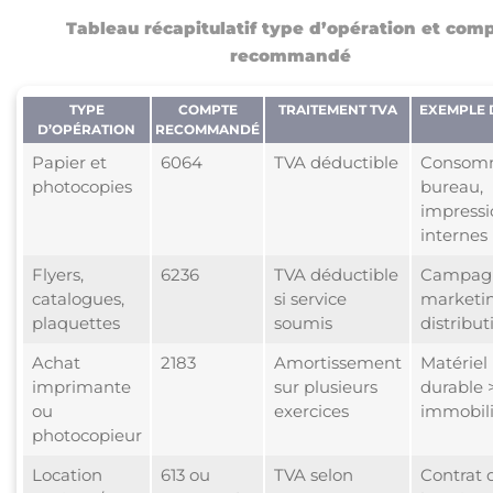
Tableau récapitulatif type d’opération et com
recommandé
TYPE
COMPTE
TRAITEMENT TVA
EXEMPLE 
D’OPÉRATION
RECOMMANDÉ
Papier et
6064
TVA déductible
Consom
photocopies
bureau,
impressi
internes
Flyers,
6236
TVA déductible
Campag
catalogues,
si service
marketin
plaquettes
soumis
distribut
Achat
2183
Amortissement
Matériel
imprimante
sur plusieurs
durable >
ou
exercices
immobili
photocopieur
Location
613 ou
TVA selon
Contrat 