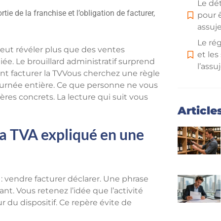
Le dét
e de la franchise et l’obligation de facturer,
pour 
assuje
Le ré
eut révéler plus que des ventes
et les
iée. Le brouillard administratif surprend
l’ass
ent facturer la TVVous cherchez une règle
Le im
ournée entière. Ce que personne ne vous
l’assu
ères concrets. La lecture qui suit vous
factur
Article
décla
la TVA expliqué en une
Le gu
rapid
assuje
ressou
n : vendre facturer déclarer. Une phrase
Foire
. Vous retenez l’idée que l’activité
du dispositif. Ce repère évite de