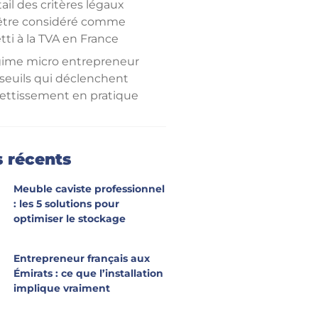
ail des critères légaux
être considéré comme
tti à la TVA en France
gime micro entrepreneur
 seuils qui déclenchent
ujettissement en pratique
pact pratique de
jettissement sur la
ation la récupération et la
s récents
ration de TVA
Meuble caviste professionnel
ide pratique pour savoir
: les 5 solutions pour
ement si vous êtes
optimiser le stockage
tti avec checklist et
rces utiles
Entrepreneur français aux
 aux questions
Émirats : ce que l’installation
implique vraiment