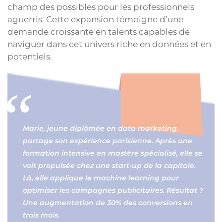
champ des possibles pour les professionnels
aguerris. Cette expansion témoigne d’une
demande croissante en talents capables de
naviguer dans cet univers riche en données et en
potentiels.
Marie, jeune diplômée en data marketing,
partage son expérience parisienne. Après une
formation intensive en mastère spécialisé, elle se
voit propulsée chez une start-up de la capitale.
Là, elle applique le machine learning pour
optimiser les campagnes publicitaires. Résultat ?
Une augmentation de 30% des conversions en
trois mois.