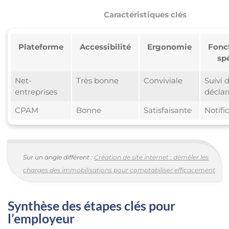
Caractéristiques clés
Plateforme
Accessibilité
Ergonomie
Fonc
sp
Net-
Très bonne
Conviviale
Suivi 
entreprises
déclar
CPAM
Bonne
Satisfaisante
Notifi
Sur un angle différent :
Création de site internet : démêler les
charges des immobilisations pour comptabiliser efficacement
Synthèse des étapes clés pour
l’employeur