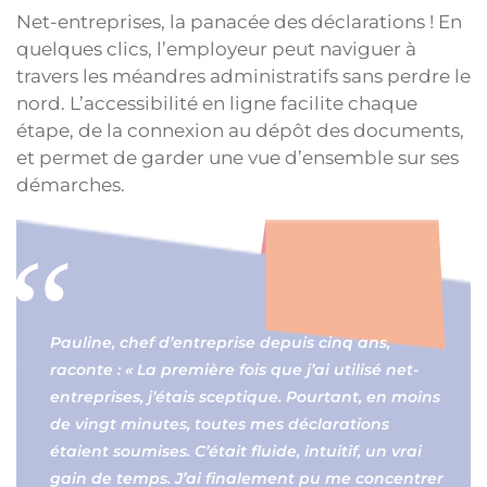
Net-entreprises, la panacée des déclarations ! En
quelques clics, l’employeur peut naviguer à
travers les méandres administratifs sans perdre le
nord. L’accessibilité en ligne facilite chaque
étape, de la connexion au dépôt des documents,
et permet de garder une vue d’ensemble sur ses
démarches.
Pauline, chef d’entreprise depuis cinq ans,
raconte : « La première fois que j’ai utilisé net-
entreprises, j’étais sceptique. Pourtant, en moins
de vingt minutes, toutes mes déclarations
étaient soumises. C’était fluide, intuitif, un vrai
gain de temps. J’ai finalement pu me concentrer