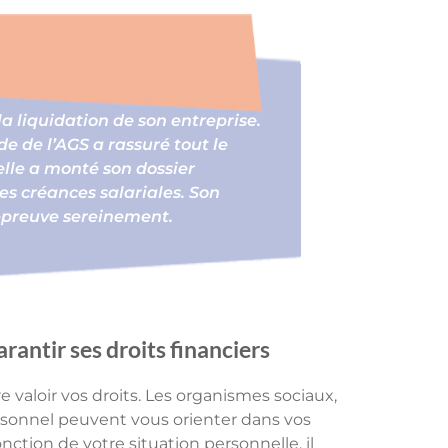
 liquidation de son entreprise.
de de l’AGS a rassuré tout le
elle a monté son dossier
es créances salariales. Son
 épreuve sereinement.
antir ses droits financiers
re valoir vos droits. Les organismes sociaux,
rsonnel peuvent vous orienter dans vos
ction de votre situation personnelle, il