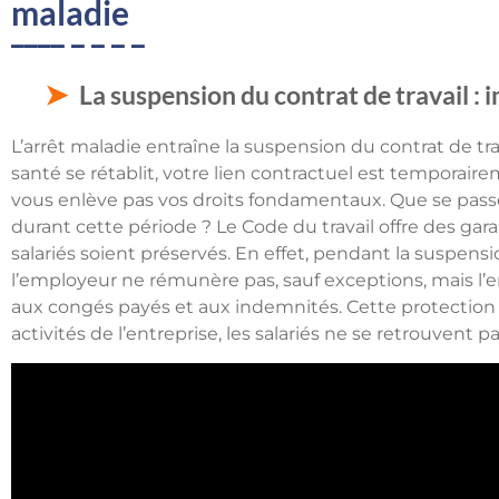
maladie
La suspension du contrat de travail : i
L’arrêt maladie entraîne la suspension du contrat de tr
santé se rétablit, votre lien contractuel est temporair
vous enlève pas vos droits fondamentaux. Que se passe-t
durant cette période ? Le Code du travail offre des garan
salariés soient préservés. En effet, pendant la suspensi
l’employeur ne rémunère pas, sauf exceptions, mais l’e
aux congés payés et aux indemnités. Cette protection 
activités de l’entreprise, les salariés ne se retrouvent p