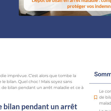
Dépôt de bilan en arrêt maladie : com
protéger vos indemn
Somm
die imprévue. C’est alors que tombe la
e le bilan. Quel choc ! Mais soyez sans
t de bilan pendant un arrêt maladie et ce à
Le co
de bi
malad
e bilan pendant un arrêt