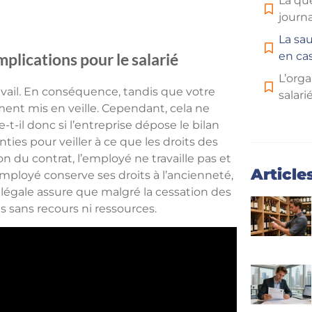
La qu
journa
La sa
en cas
mplications pour le salarié
L’orga
avail. En conséquence, tandis que votre
salari
ement mis en veille. Cependant, cela ne
-il donc si l’entreprise dépose le bilan
ties pour veiller à ce que les droits des
on du contrat, l’employé ne travaille pas et
Article
mployé conserve ses droits à l’ancienneté,
légale assure que malgré la cessation des
as sans recours ni ressources.