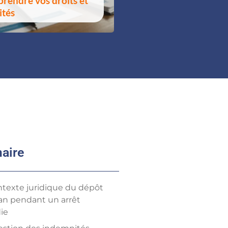
prendre vos droits et
ités
aire
ntexte juridique du dépôt
lan pendant un arrêt
ie