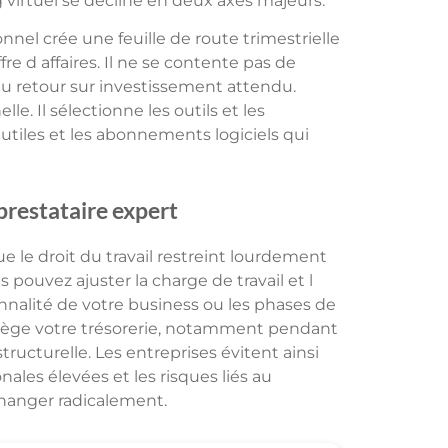
 virtuel se décline en deux axes majeurs.
nnel crée une feuille de route trimestrielle
re d affaires. Il ne se contente pas de
 du retour sur investissement attendu.
. Il sélectionne les outils et les
utiles et les abonnements logiciels qui
prestataire expert
ue le droit du travail restreint lourdement
 pouvez ajuster la charge de travail et l
onnalité de votre business ou les phases de
otège votre trésorerie, notamment pendant
ructurelle. Les entreprises évitent ainsi
nales élevées et les risques liés au
changer radicalement.