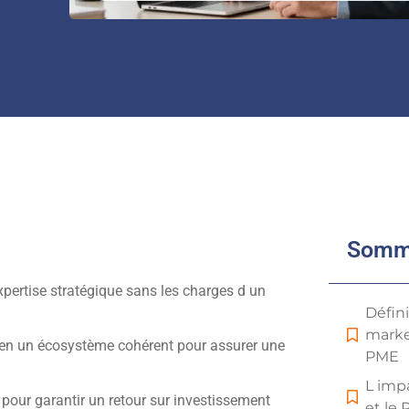
Somm
expertise stratégique sans les charges d un
Défin
marke
és en un écosystème cohérent pour assurer une
PME
L impa
pour garantir un retour sur investissement
et le 