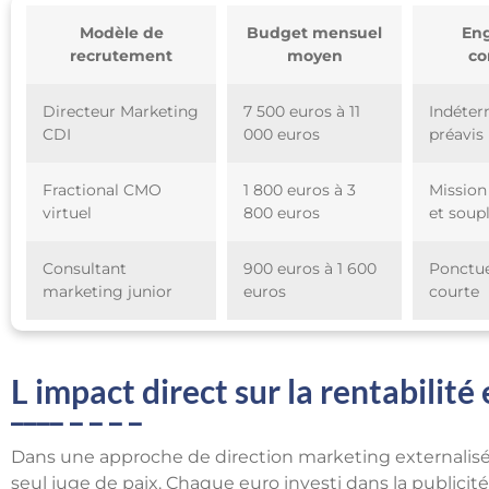
Modèle de
Budget mensuel
En
recrutement
moyen
co
Directeur Marketing
7 500 euros à 11
Indéter
CDI
000 euros
préavis
Fractional CMO
1 800 euros à 3
Mission
virtuel
800 euros
et soup
Consultant
900 euros à 1 600
Ponctue
marketing junior
euros
courte
L impact direct sur la rentabilité 
Dans une approche de direction marketing externalisée
seul juge de paix. Chaque euro investi dans la publicit