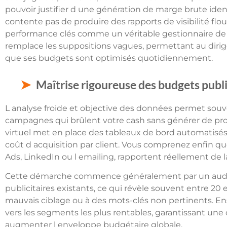
pouvoir justifier d une génération de marge brute identi
contente pas de produire des rapports de visibilité flous 
performance clés comme un véritable gestionnaire de pa
remplace les suppositions vagues, permettant au diri
que ses budgets sont optimisés quotidiennement.
Maîtrise rigoureuse des budgets publi
L analyse froide et objective des données permet sou
campagnes qui brûlent votre cash sans générer de pros
virtuel met en place des tableaux de bord automatisés
coût d acquisition par client. Vous comprenez enfin qu
Ads, LinkedIn ou l emailing, rapportent réellement de la
Cette démarche commence généralement par un audit
publicitaires existants, ce qui révèle souvent entre 20 
mauvais ciblage ou à des mots-clés non pertinents. Ens
vers les segments les plus rentables, garantissant une
augmenter l enveloppe budgétaire globale.