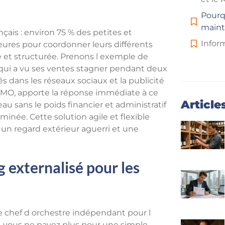
Pourqu
maint
çais : environ 75 % des petites et
Infor
ures pour coordonner leurs différents
e et structurée. Prenons l exemple de
, qui a vu ses ventes stagner pendant deux
 dans les réseaux sociaux et la publicité
l CMO, apporte la réponse immédiate à ce
Article
au sans le poids financier et administratif
inée. Cette solution agile et flexible
un regard extérieur aguerri et une
 externalisé pour les
e chef d orchestre indépendant pour l
 vous ne payez plus pour une simple