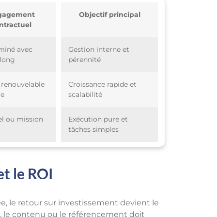
gagement
Objectif principal
ntractuel
miné avec
Gestion interne et
 long
pérennité
 renouvelable
Croissance rapide et
le
scalabilité
l ou mission
Exécution pure et
tâches simples
et le ROI
, le retour sur investissement devient le
é, le contenu ou le référencement doit