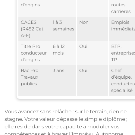
d’engins
routes,
carrières
CACES
1 à 3
Non
Emplois
(R482 Cat
semaines
immédiat
A-F)
Titre Pro
6 à 12
Oui
BTP,
conducteur
mois
entreprise
d’engins
TP
Bac Pro
3 ans
Oui
Chef
Travaux
d’équipe,
publics
conducteu
spécialisé
Vous avancez sans relâche : sur le terrain, rien ne
stagne. Votre valeur dépasse le simple diplôme ;
elle réside dans votre capacité à moduler vos
compétences et à braver l’imprévu. Autonome