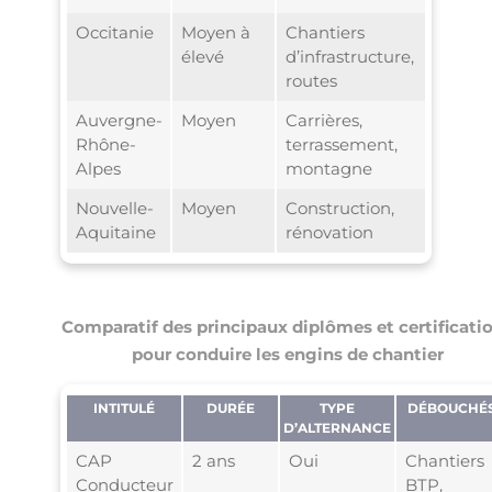
Occitanie
Moyen à
Chantiers
élevé
d’infrastructure,
routes
Auvergne-
Moyen
Carrières,
Rhône-
terrassement,
Alpes
montagne
Nouvelle-
Moyen
Construction,
Aquitaine
rénovation
Comparatif des principaux diplômes et certificati
pour conduire les engins de chantier
INTITULÉ
DURÉE
TYPE
DÉBOUCHÉ
D’ALTERNANCE
CAP
2 ans
Oui
Chantiers
Conducteur
BTP,