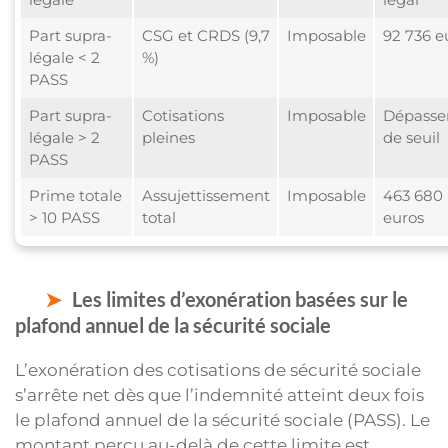
Part supra-
CSG et CRDS (9,7
Imposable
92 736 e
légale < 2
%)
PASS
Part supra-
Cotisations
Imposable
Dépass
légale > 2
pleines
de seuil
PASS
Prime totale
Assujettissement
Imposable
463 680
> 10 PASS
total
euros
Les limites d’exonération basées sur le
plafond annuel de la sécurité sociale
L’exonération des cotisations de sécurité sociale
s’arrête net dès que l’indemnité atteint deux fois
le plafond annuel de la sécurité sociale (PASS). Le
montant perçu au-delà de cette limite est