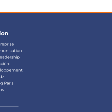
ion
treprise
munication
eadership
ncière
veloppement
dz
g Paris
us