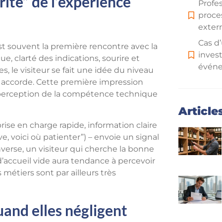
ité” de l’expérience
Profes
proces
extern
Cas d’
est souvent la première rencontre avec la
invest
ue, clarté des indications, sourire et
événe
, le visiteur se fait une idée du niveau
ui accorde. Cette première impression
Un mi
la perception de la compétence technique
ROI po
Article
rise en charge rapide, information claire
ve, voici où patienter”) – envoie un signal
’inverse, un visiteur qui cherche la bonne
’accueil vide aura tendance à percevoir
étiers sont par ailleurs très
uand elles négligent