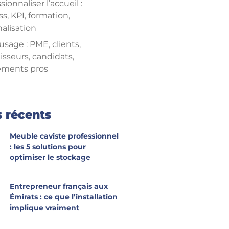
sionnaliser l’accueil :
s, KPI, formation,
alisation
usage : PME, clients,
isseurs, candidats,
ments pros
cro‑investissement à fort
ur l’image et la croissance
s récents
Meuble caviste professionnel
: les 5 solutions pour
optimiser le stockage
Entrepreneur français aux
Émirats : ce que l’installation
implique vraiment