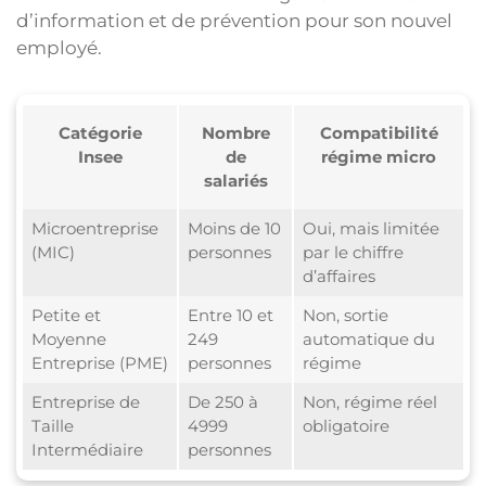
d’information et de prévention pour son nouvel
employé.
Catégorie
Nombre
Compatibilité
Insee
de
régime micro
salariés
Microentreprise
Moins de 10
Oui, mais limitée
(MIC)
personnes
par le chiffre
d’affaires
Petite et
Entre 10 et
Non, sortie
Moyenne
249
automatique du
Entreprise (PME)
personnes
régime
Entreprise de
De 250 à
Non, régime réel
Taille
4999
obligatoire
Intermédiaire
personnes